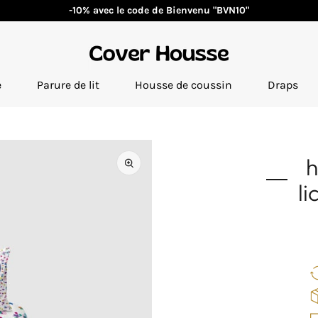
-10% avec le code de Bienvenu "BVN10"
e
Parure de lit
Housse de coussin
Draps
h
Ouvrir
l
les
supports
multimédia
en
vedette
dans
la
vue
de
la