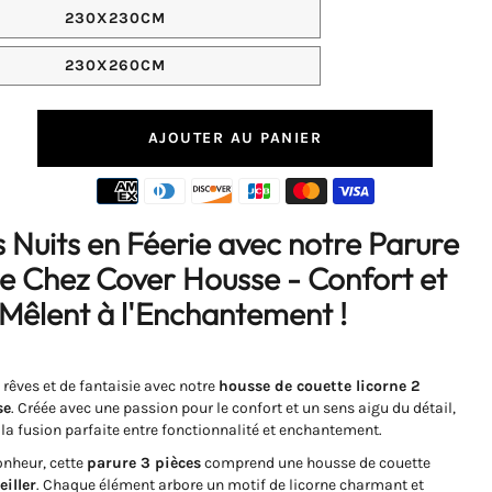
230X230CM
230X260CM
AJOUTER AU PANIER
nter
Nuits en Féerie avec notre Parure
té
de Chez Cover Housse - Confort et
e
Mêlent à l'Enchantement !
e
&gt;
êves et de fantaisie avec notre
housse de couette licorne 2
se
. Créée avec une passion pour le confort et un sens aigu du détail,
nnes
t la fusion parfaite entre fonctionnalité et enchantement.
onheur, cette
parure 3 pièces
comprend une housse de couette
eiller
. Chaque élément arbore un motif de licorne charmant et