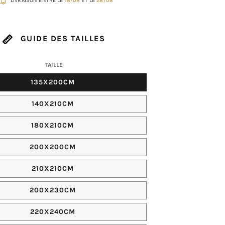
LIVRAISON ENTRE LE
18/08
ET LE
28/08
GUIDE DES TAILLES
TAILLE
135X200CM
140X210CM
180X210CM
200X200CM
210X210CM
200X230CM
220X240CM