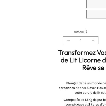
TAILLE
TAILLE
QUANTITÉ
Réduire
Augme
la
la
Transformez Vos 
quantité
quanti
de
de
de Lit Licorne 
housse
houss
de
de
Rêve se 
couette
couett
&lt;br&gt;
&lt;br
licorne
licorne
Plongez dans un monde de r
2
2
personnes
de chez
Cover Hous
personnes
perso
cette parure de lit es
Composée de
1.5kg
de pur b
somptueuse et
2 taies d'or