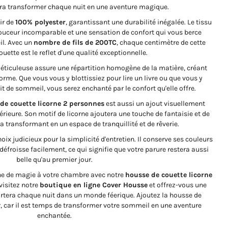
ura transformer chaque nuit en une aventure magique.
ir de
100% polyester
, garantissant une durabilité inégalée. Le tissu
uceur incomparable et une sensation de confort qui vous berce
l. Avec un
nombre de fils de 200TC
, chaque centimètre de cette
uette est le reflet d'une qualité exceptionnelle.
ticuleuse assure une répartition homogène de la matière, créant
forme. Que vous vous y blottissiez pour lire un livre ou que vous y
 de sommeil, vous serez enchanté par le confort qu'elle offre.
de couette licorne 2 personnes
est aussi un ajout visuellement
érieure. Son motif de licorne ajoutera une touche de fantaisie et de
la transformant en un espace de tranquillité et de rêverie.
ix judicieux pour la simplicité d'entretien. Il conserve ses couleurs
défroisse facilement, ce qui signifie que votre parure restera aussi
belle qu'au premier jour.
che de magie à votre chambre avec notre
housse de couette licorne
 visitez notre
boutique en ligne Cover Housse
et offrez-vous une
portera chaque nuit dans un monde féerique. Ajoutez la housse de
r, car il est temps de transformer votre sommeil en une aventure
enchantée.