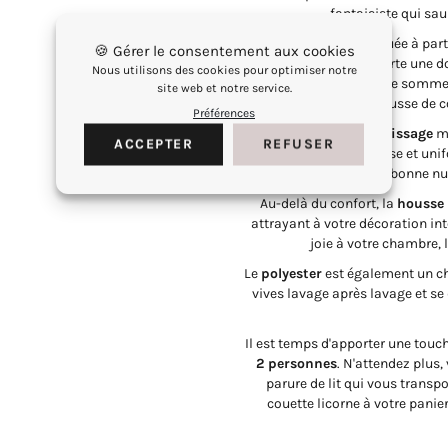
fantaisiste qui sa
Cette parure est fabriquée à part
🍪 Gérer le consentement aux cookies
de
microfibre
apporte une do
Nous utilisons des cookies pour optimiser notre
doucement dans votre sommei
site web et notre service.
housse de co
Préférences
Notre
technique de tissage
mé
ACCEPTER
REFUSER
ainsi une surface lisse et uni
tombiez pour une bonne nuit
Au-delà du confort, la
housse 
attrayant à votre décoration int
joie à votre chambre, 
Le
polyester
est également un cho
vives lavage après lavage et se 
Il est temps d'apporter une tou
2 personnes
. N'attendez plus,
parure de lit qui vous trans
couette licorne à votre panie