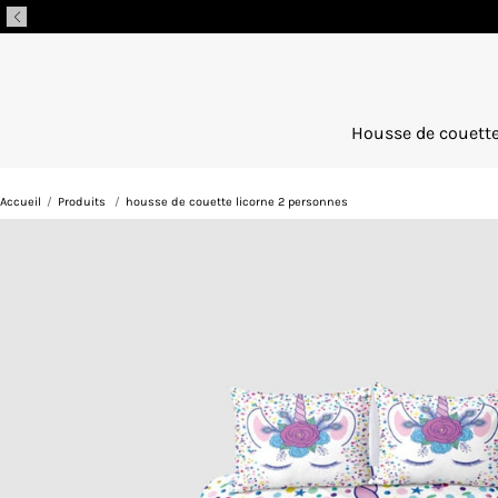
Passer
au
contenu
Housse de couett
Accueil
/
Produits
/
housse de couette licorne 2 personnes