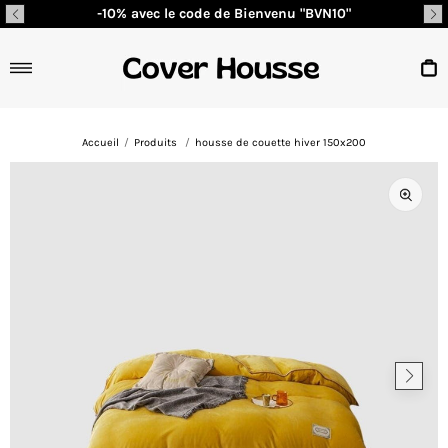
Passer
-10% avec le code de Bienvenu "BVN10"
au
contenu
Navigation
P
Accueil
/
Produits
/
housse de couette hiver 150x200
Ouvrir
les
support
multim
en
vedette
dans
la
vue
de
la
galerie