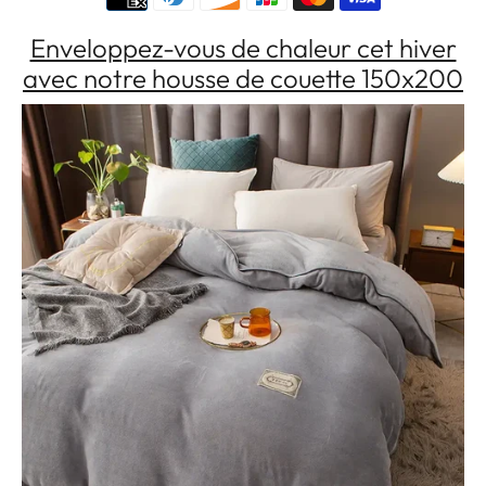
couette
couette
&lt;br&gt;
&lt;br&gt;
hiver
hiver
Enveloppez-vous de chaleur cet hiver
150x200
150x200
avec notre housse de couette 150x200