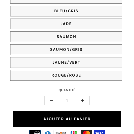
COULEUR
BLEU/GRIS
COULEUR
JADE
COULEUR
SAUMON
COULEUR
SAUMON/GRIS
COULEUR
JAUNE/VERT
COULEUR
ROUGE/ROSE
QUANTITÉ
Réduire
Augmenter
la
la
quantité
quantité
de
de
AJOUTER AU PANIER
housse
housse
de
de