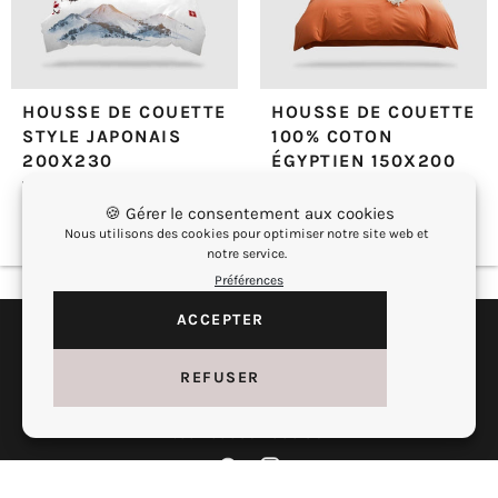
HOUSSE DE COUETTE
HOUSSE DE COUETTE
STYLE JAPONAIS
100% COTON
200X230
ÉGYPTIEN 150X200
15 avis
+
€59,90
🍪 Gérer le consentement aux cookies
+
€129,90
Nous utilisons des cookies pour optimiser notre site web et
notre service.
Préférences
Mentions légales
ACCEPTER
Liens utiles
REFUSER
Nos réseaux sociaux
Pinterest
Instagram